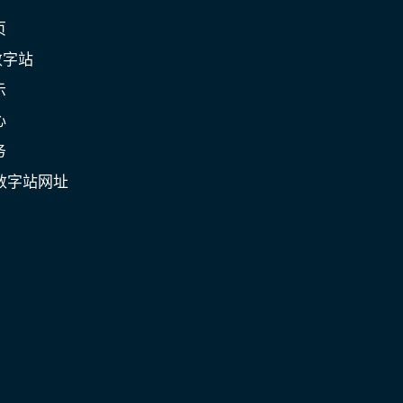
页
数字站
示
心
务
数字站网址