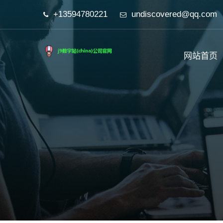
+13594780221
undiscovered@qq.com
网站首页