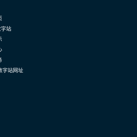
页
数字站
示
心
务
数字站网址