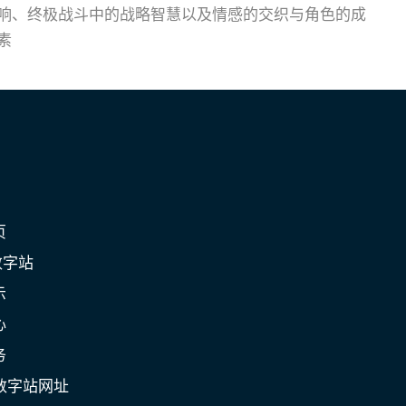
响、终极战斗中的战略智慧以及情感的交织与角色的成
素
页
数字站
示
心
务
数字站网址