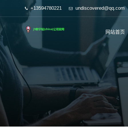
+13594780221
undiscovered@qq.com
网站首页